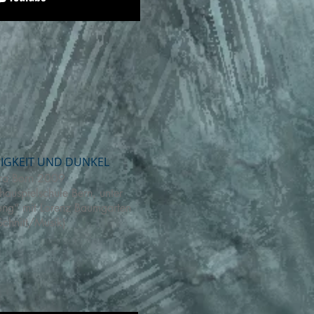
SIGKEIT UND DUNKEL
ra Born 2009
auspielschule Bern, unter
ung“ mit Lorenz Baumgarten
chnitt/Musik)