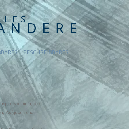
LLES
ANDERE
BBARES
BESCHREIBBARES
hrungen sammeln, die
gen, Aufgaben und