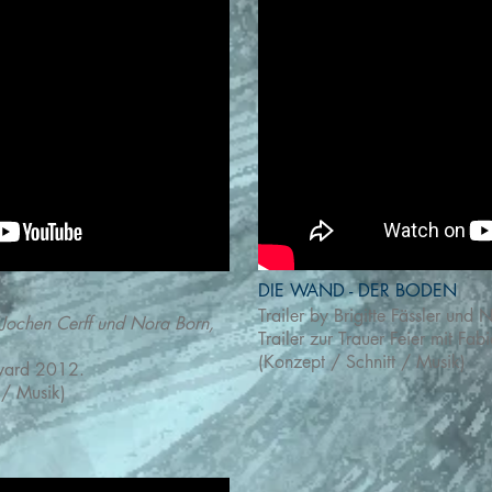
DIE WAND - DER BODEN
Trailer by Brigitte Fässler un
, Jochen Cerff und Nora Born,
Trailer zur
Trauer Feier
mit Fabi
(Konzept / Schnitt / Musik)
ward 2012.
 / Musik)