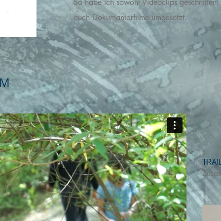
So habe ich sowohl Videoclips geschnitten, 
auch Dokumantarfilme umgesetzt.
LM
TRAI
Zusam