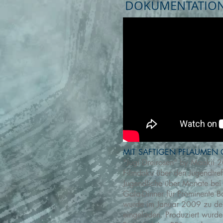
DOKUMENTATIO
MIT SAFTIGEN PFLAUMEN G
"Jugi Dreirosen" by Maakii 
Filmdoku über den Jugendtref
Jugendliche über Monate bei
Gala-Dinner für Prominente Ba
wurde im Januar 2009 zu den
eingeladen. Produziert wurde