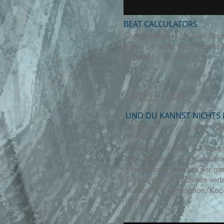
BEAT CALCULATORS
Choreographie, by Alen Ibra
Video by Nora Born, Fässler
(Konzept / Schnitt)
SPIELFILME
UND DU KANNST NICHTS
By Nora Born und der 9. Klas
2008
Filmprojekt mit der 9.Klasse 
Münchenstein. Zwei Schüler
geschrieben, welches wir g
Jugendliche, 30 Szenen verte
(Konzept/Organisation/Koo
itt/Musik)