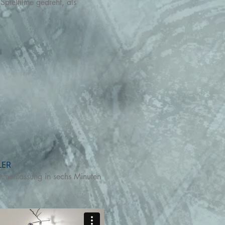
Spielfilme gedreht, als
LER
menfassung in sechs Minuten