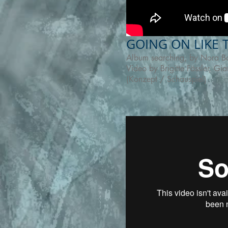
GOING ON LIKE 
Album searching, by Nora B
Video by Brigitte Fässler, G
(Konzept / Schauspiel)