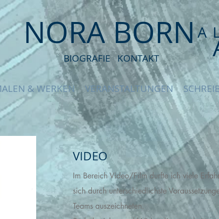
NORA BORN
S
A
BIOGRAFIE
KONTAKT
ALEN & WERKEN
VERANSTALTUNGEN
SCHREI
VIDE
O
Im Bereich Video/Film durfte ich viele Erfa
sich durch unterschiedlichste Voraussetzun
Teams auszeichneten.