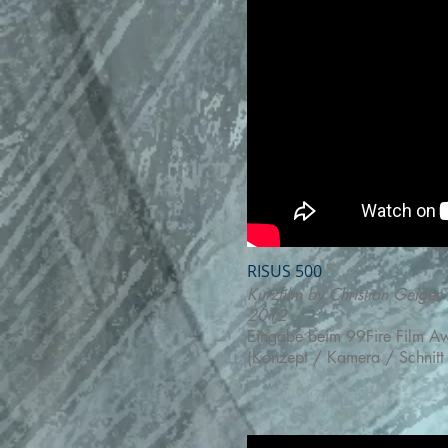
RISUS 500
Kurzfilm by Christian Geiger
2012
Eingabe beim 99Fire Film A
(Konzept / Kamera / Schnitt