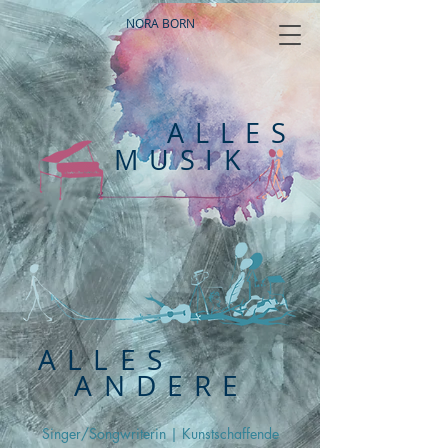
NORA BORN
ALLES
MUSIK
ALLES
ANDERE
Singer/Songwriterin
|
Kunstschaffende